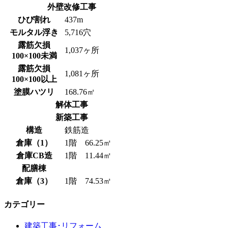
外壁改修工事
ひび割れ
437m
モルタル浮き
5,716穴
露筋欠損
1,037ヶ所
100×100未満
露筋欠損
1,081ヶ所
100×100以上
塗膜ハツリ
168.76㎡
解体工事
新築工事
構造
鉄筋造
倉庫（1）
1階 66.25㎡
倉庫CB造
1階 11.44㎡
配膳棟
倉庫（3）
1階 74.53㎡
カテゴリー
建築工事･リフォーム