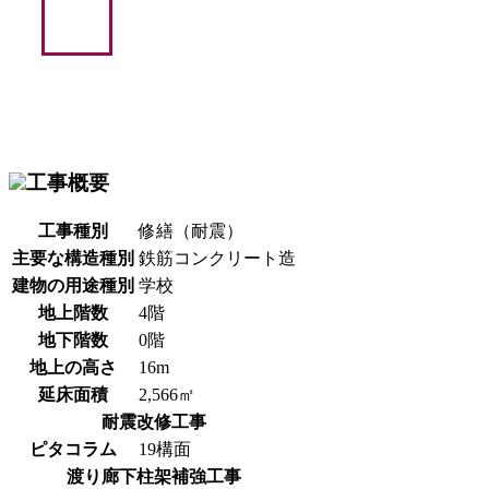
工事概要
工事種別
修繕（耐震）
主要な構造種別
鉄筋コンクリート造
建物の用途種別
学校
地上階数
4階
地下階数
0階
地上の高さ
16m
延床面積
2,566㎡
耐震改修工事
ピタコラム
19構面
渡り廊下柱架補強工事