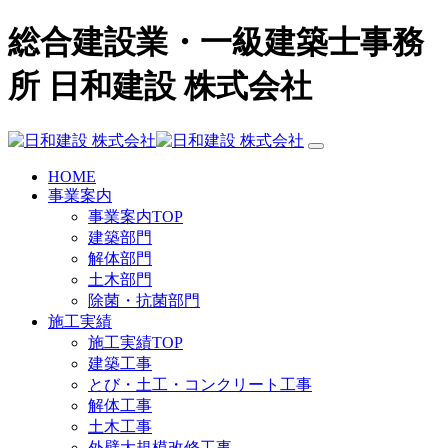
総合建設業・一級建築士事務
所 日和建設 株式会社
HOME
事業案内
事業案内TOP
建築部門
解体部門
土木部門
除菌・抗菌部門
施工実績
施工実績TOP
建築工事
とび・土工・コンクリート工事
解体工事
土木工事
外壁大規模改修工事